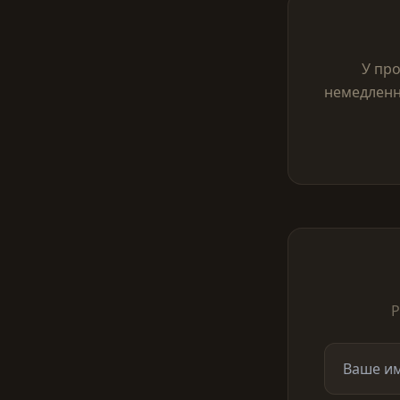
У про
немедленно
Р