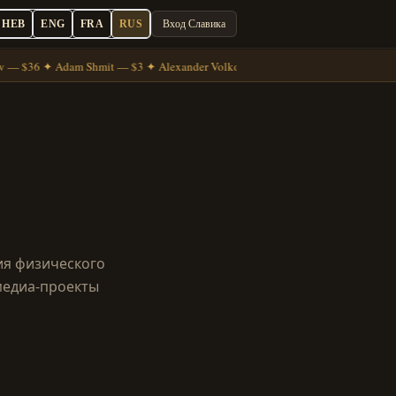
HEB
ENG
FRA
RUS
Вход Славика
 — $36 ✦ Adam Shmit — $3 ✦ Alexander Volkov — $7
ия физического
медиа-проекты