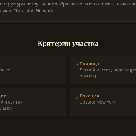
аструктуры вокруг нашего образовательного проекта, создани
тников Chevrutah Network.
Критерии участка
Природа
✓
более
Лесной массив, водоём (ре
родник)
ции
Локация
✓
о и септик
Upstate New York
льно)