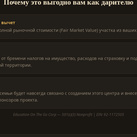
Почему это выгодно вам как дарителю
 вычет
лной рыночной стоимости (Fair Market Value) участка из ваших
 от бремени налогов на имущество, расходов на страховку и п
й территории.
емьи будет навсегда связано с созданием этого центра и внесе
понсоров проекта.
Education On The Go Corp — 501(c)(3) Nonprofit | EIN: 92-1172505