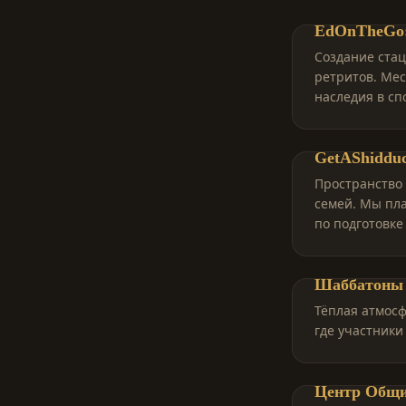
EdOnTheGo:
Создание ста
ретритов. Мес
наследия в сп
GetAShiddu
Пространство
семей. Мы пл
по подготовке
Шаббатоны 
Тёплая атмосф
где участники
Центр Общ