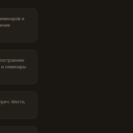
семинаров и
чение
 построению
 и семинары
реч. Место,