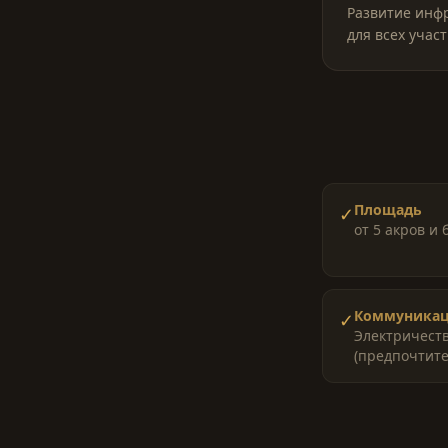
Развитие инфр
для всех учас
Площадь
✓
от 5 акров и 
Коммуника
✓
Электричеств
(предпочтите