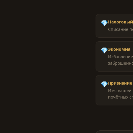
💎
Налоговый
Списание по
💎
Экономия
Избавление
заброшенно
💎
Признание
Имя вашей с
почётных с