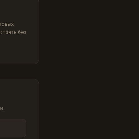
отовых
«стоять без
ли