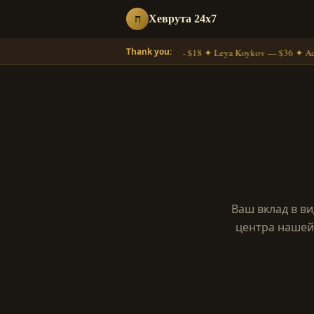
ח
Хеврута 24x7
Thank you:
Moshe Gross — $18 ✦ Leya Koykov — $36 ✦ Ada
Ваш вклад в в
центра нашей