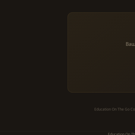
Ваш
Education On The Go Co
Education On Th