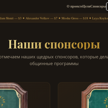
О проекте
Цели
Спонсоры
m Shmit — $3 ✦ Alexander Volkov — $7 ✦ Moshe Gross — $18 ✦ Leya Koykov
Наши спонсоры
 отмечаем наших щедрых спонсоров, которые де
общинные программы