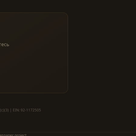
тесь
c)(3) | EIN: 92-1172505
wspaper project.