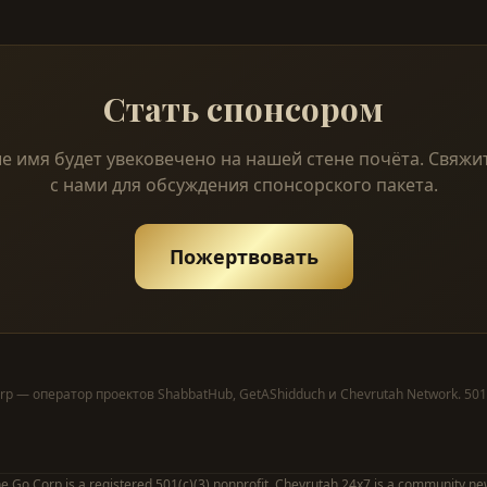
Стать спонсором
е имя будет увековечено на нашей стене почёта. Свяжи
с нами для обсуждения спонсорского пакета.
Пожертвовать
rp — оператор проектов ShabbatHub, GetAShidduch и Chevrutah Network. 501(
e Go Corp is a registered 501(c)(3) nonprofit. Chevrutah 24x7 is a community ne