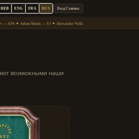
HEB
ENG
FRA
RUS
Вход Славика
 — $36 ✦ Adam Shmit — $3 ✦ Alexander Volkov — $7
лают возможными наши