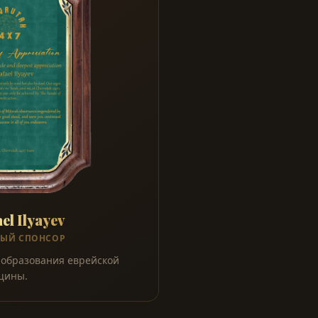
el Ilyayev
НЫЙ СПОНСОР
 образования еврейской
щины.